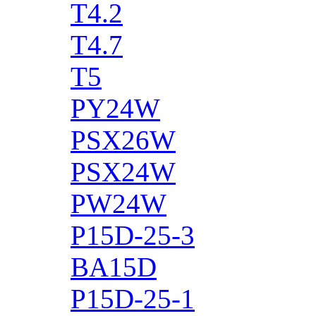
T4.2
T4.7
T5
PY24W
PSX26W
PSX24W
PW24W
P15D-25-3
BA15D
P15D-25-1