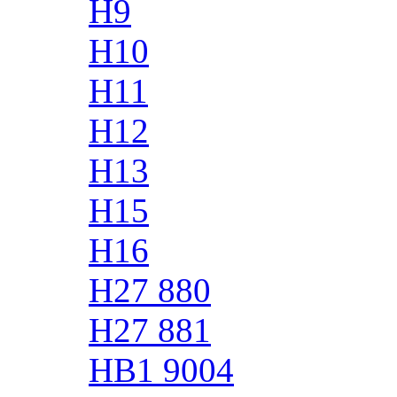
H9
H10
H11
H12
H13
H15
H16
H27 880
H27 881
HB1 9004