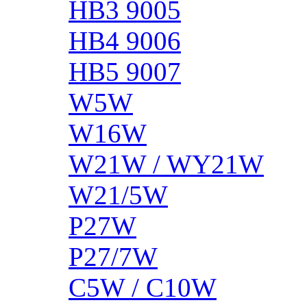
HB3 9005
HB4 9006
HB5 9007
W5W
W16W
W21W / WY21W
W21/5W
P27W
P27/7W
C5W / C10W