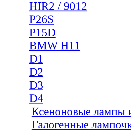
HIR2 / 9012
P26S
P15D
BMW H11
D1
D2
D3
D4
Ксеноновые лампы 
Галогенные лампоч