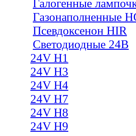
Галогенные лампоч
Газонаполненные H
Псевдоксенон HIR
Cветодиодные 24B
24V H1
24V H3
24V H4
24V H7
24V H8
24V H9