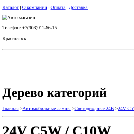
Каталог
|
О компании
|
Оплата
|
Доставка
Телефон: +7(908)911-66-15
Красноярск
Дерево категорий
Главная
>
Автомобильные лампы
>
Cветодиодные 24B
>
24V C5
24V C5W / C10W