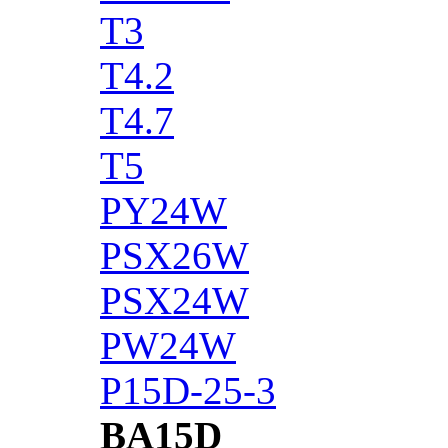
T3
T4.2
T4.7
T5
PY24W
PSX26W
PSX24W
PW24W
P15D-25-3
BA15D