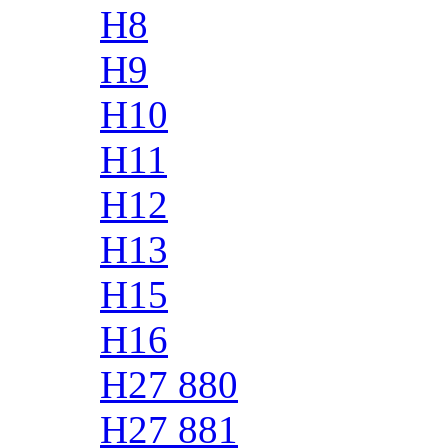
H8
H9
H10
H11
H12
H13
H15
H16
H27 880
H27 881