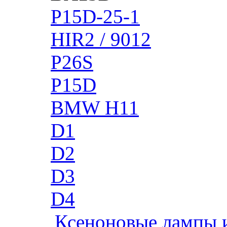
P15D-25-1
HIR2 / 9012
P26S
P15D
BMW H11
D1
D2
D3
D4
Ксеноновые лампы 