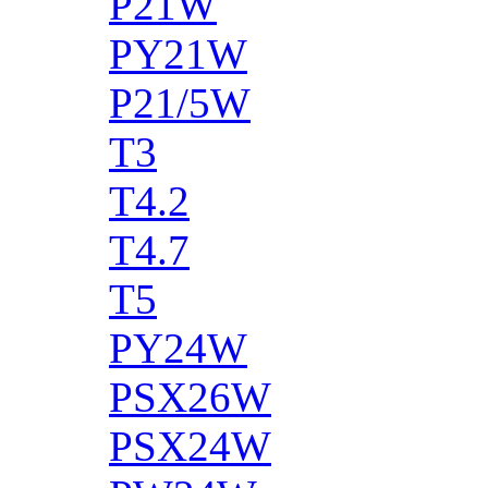
P21W
PY21W
P21/5W
T3
T4.2
T4.7
T5
PY24W
PSX26W
PSX24W