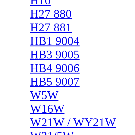
H16
H27 880
H27 881
HB1 9004
HB3 9005
HB4 9006
HB5 9007
W5W
W16W
W21W / WY21W