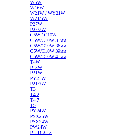
W5W
W16W
W21W / WY21W
W21/5W
P27W
P27/7W
C5W / C10W
C5W/C10W 31мм
C5W/C10W 36мм
C5W/C10W 39мм
C5W/C10W 41мм
T4W
P13W
P21W
PY21W
P21/5W
T3
T4.2
T4.7
T5
PY24W
PSX26W
PSX24W
PW24W
P15D-25-3