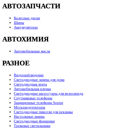
АВТОЗАПЧАСТИ
Колесные диски
Шины
Аккумуляторы
АВТОХИМИЯ
Автомобильные масла
РАЗНОЕ
Видеонаблюдение
Светодиодные лампы для дома
Светодиодная лента
Автомобильная пленка
Светодиодные аксессуары для велосипеда
Спутниковые телефоны
Защищенные телефоны Sonim
Металлодетекторы
Светодиодные пиксели для рекламы
Настольные лампы
Светодиодные фонарики
Трековые светильники