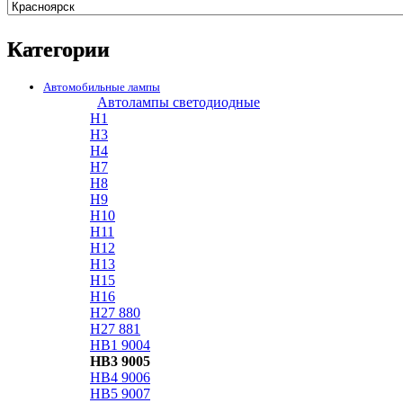
Категории
Автомобильные лампы
Автолампы светодиодные
H1
H3
H4
H7
H8
H9
H10
H11
H12
H13
H15
H16
H27 880
H27 881
HB1 9004
HB3 9005
HB4 9006
HB5 9007