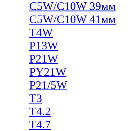
C5W/C10W 39мм
C5W/C10W 41мм
T4W
P13W
P21W
PY21W
P21/5W
T3
T4.2
T4.7