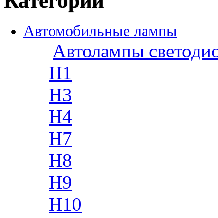
Категории
Автомобильные лампы
Автолампы светоди
H1
H3
H4
H7
H8
H9
H10