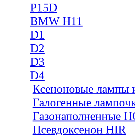
P15D
BMW H11
D1
D2
D3
D4
Ксеноновые лампы 
Галогенные лампоч
Газонаполненные H
Псевдоксенон HIR