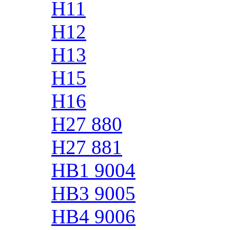
H11
H12
H13
H15
H16
H27 880
H27 881
HB1 9004
HB3 9005
HB4 9006