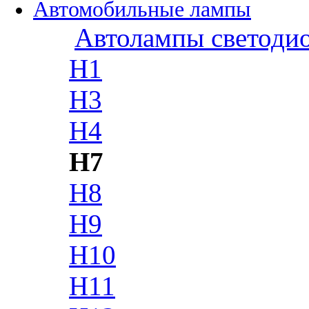
Автомобильные лампы
Автолампы светоди
H1
H3
H4
H7
H8
H9
H10
H11