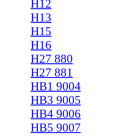
H12
H13
H15
H16
H27 880
H27 881
HB1 9004
HB3 9005
HB4 9006
HB5 9007