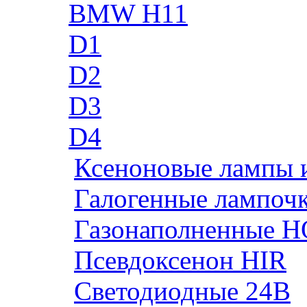
BMW H11
D1
D2
D3
D4
Ксеноновые лампы 
Галогенные лампоч
Газонаполненные H
Псевдоксенон HIR
Cветодиодные 24B