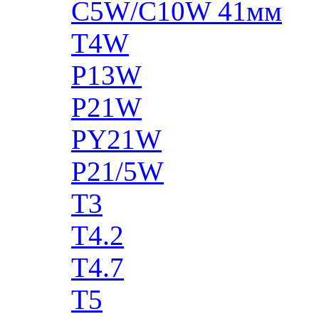
C5W/C10W 41мм
T4W
P13W
P21W
PY21W
P21/5W
T3
T4.2
T4.7
T5