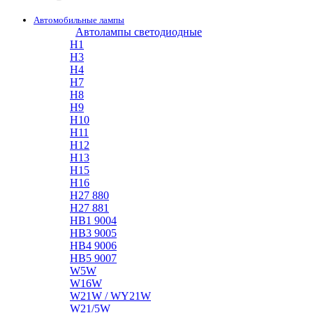
Автомобильные лампы
Автолампы светодиодные
H1
H3
H4
H7
H8
H9
H10
H11
H12
H13
H15
H16
H27 880
H27 881
HB1 9004
HB3 9005
HB4 9006
HB5 9007
W5W
W16W
W21W / WY21W
W21/5W