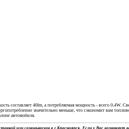
кость составляет 40lm, а потребляемая мощность - всего 0.4W. С
ергопотребление значительно меньше, что сэкономит вам топлив
алоне автомобиля.
тавкой или самовывозом в г.Красноярск. Если у Вас возникнут в