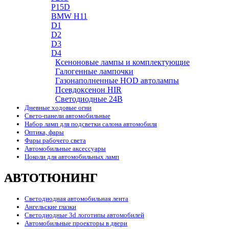
P15D
BMW H11
D1
D2
D3
D4
Ксеноновые лампы и комплектующие
Галогенные лампочки
Газонаполненные HOD автолампы
Псевдоксенон HIR
Cветодиодные 24B
Дневные ходовые огни
Свето-панели автомобильные
Набор ламп для подсветки салона автомобиля
Оптика, фары
Фары рабочего света
Автомобильные аксессуары
Цоколи для автомобильных ламп
АВТОТЮНИНГ
Светодиодная автомобильная лента
Ангельские глазки
Светодиодные 3d логотипы автомобилей
Автомобильные проекторы в двери