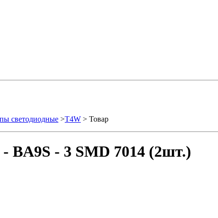
пы светодиодные
>
T4W
> Товар
- BA9S - 3 SMD 7014 (2шт.)