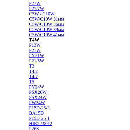
P27W
P27/7W
C5W / C10W
C5W/C10W 31мм
C5W/C10W 36мм
C5W/C10W 39мм
C5W/C10W 41мм
T4W
P13W
P21W
PY21W
P21/5W
T3
T4.2
T4.7
T5
PY24W
PSX26W
PSX24W
PW24W
P15D-25-3
BA15D
P15D-25-1
HIR2 / 9012
P26S